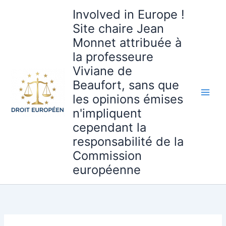
Aller
Involved in Europe !
au
Site chaire Jean
contenu
Monnet attribuée à
la professeure
Viviane de
Beaufort, sans que
les opinions émises
n'impliquent
cependant la
responsabilité de la
Commission
européenne