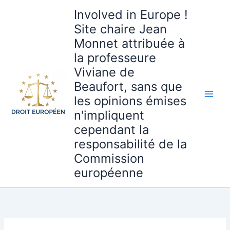
Aller
Involved in Europe !
au
Site chaire Jean
contenu
Monnet attribuée à
la professeure
Viviane de
Beaufort, sans que
les opinions émises
n'impliquent
cependant la
responsabilité de la
Commission
européenne