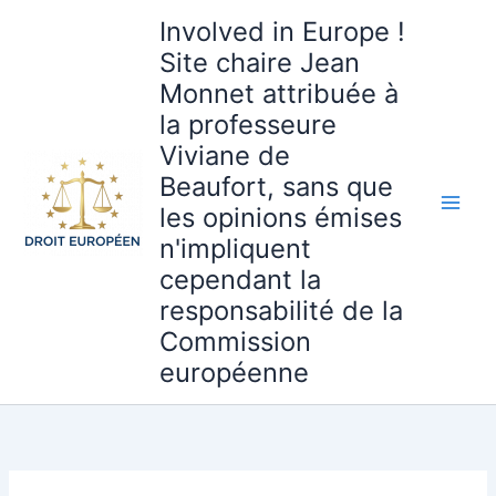
Aller
Involved in Europe !
au
Site chaire Jean
contenu
Monnet attribuée à
la professeure
Viviane de
Beaufort, sans que
les opinions émises
n'impliquent
cependant la
responsabilité de la
Commission
européenne