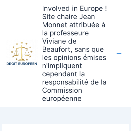
Aller
Involved in Europe !
au
Site chaire Jean
contenu
Monnet attribuée à
la professeure
Viviane de
Beaufort, sans que
les opinions émises
n'impliquent
cependant la
responsabilité de la
Commission
européenne