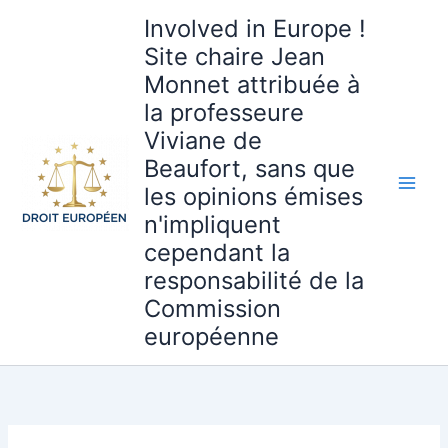
Aller
Involved in Europe !
au
Site chaire Jean
contenu
Monnet attribuée à
la professeure
Viviane de
Beaufort, sans que
les opinions émises
n'impliquent
cependant la
responsabilité de la
Commission
européenne