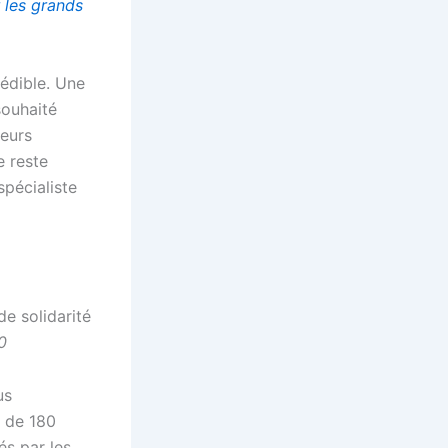
r les grands
rédible. Une
souhaité
teurs
e reste
pécialiste
e solidarité
0
us
s de 180
és par les