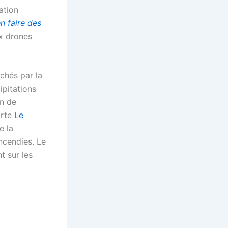
ation
n faire des
x drones
chés par la
ipitations
en de
orte
Le
e la
ncendies. Le
t sur les