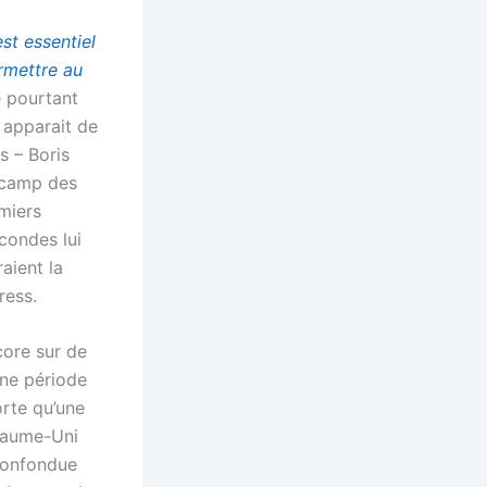
est essentiel
rmettre au
e pourtant
y apparait de
s – Boris
e camp des
emiers
econdes lui
aient la
ress.
core sur de
une période
rte qu’une
oyaume-Uni
 confondue