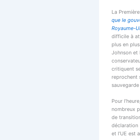
La Première 
que le gouv
Royaume-Uni
difficile à 
plus en plus
Johnson et 
conservateu
critiquent s
reprochent 
sauvegarde d
Pour l’heur
nombreux poi
de transitio
déclaration 
et l’UE est