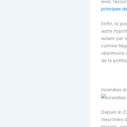
avec l’accor
principes de
Enfin, la po
autre hypot
autant par l
comme Nigel 
néanmoins o
de la politi
Incendies e
Depuis le 23
meurtriers d
blessés, sa