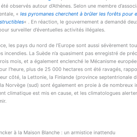
t été observés autour d’Athènes. Selon une membre d’associ
ntale, «
les pyromanes cherchent à brûler les forêts pour e
structibles
« . En réaction, le gouvernement a demandé deu
our surveiller d’éventuelles activités illégales.
èce, les pays du nord de l’Europe sont aussi sévèrement tou
es incendies. La Suède n’a quasiment pas enregistré de préc
trois mois, et a également enclenché le Mécanisme europé
Pour l’heure, plus de 25 000 hectares ont été ravagés, rapp
leur côté, la Lettonie, la Finlande (province septentrionale d
 la Norvège (sud) sont également en proie à de nombreux i
t climatique est mis en cause, et les climatologues alerten
ir.
ncker à la Maison Blanche : un armistice inattendu