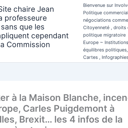
Bienvenue sur Involv
Site chaire Jean
Politique commercial
la professeure
négociations comme
 sans que les
Citoyenneté , droits 
mpliquent cependant
politique migratoire
Europe ~ Institution
 la Commission
équilibres politiques
Cartes , Infographie
er à la Maison Blanche, incen
rope, Carles Puigdemont à
les, Brexit… les 4 infos de la