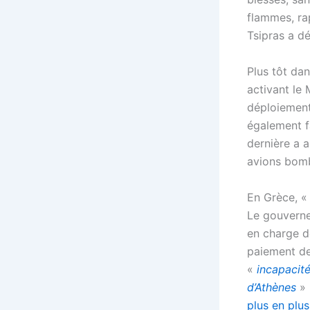
flammes, r
Tsipras a dé
Plus tôt da
activant le 
déploiement
également fa
dernière a a
avions bomb
En Grèce, 
Le gouverne
en charge d
paiement de 
«
incapacité
d’Athènes
» 
plus en plu