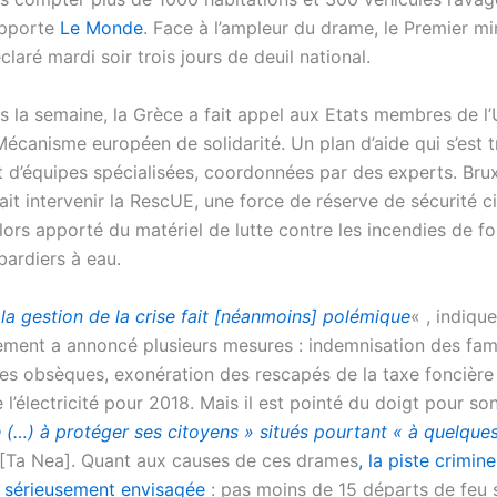
apporte
Le Monde
. Face à l’ampleur du drame, le Premier min
claré mardi soir trois jours de deuil national.
ns la semaine, la Grèce a fait appel aux Etats membres de l
Mécanisme européen de solidarité. Un plan d’aide qui s’est t
 d’équipes spécialisées, coordonnées par des experts. Brux
it intervenir la RescUE, une force de réserve de sécurité ci
lors apporté du matériel de lutte contre les incendies de fo
ardiers à eau.
«
la gestion de la crise fait [néanmoins] polémique
« , indiqu
ment a annoncé plusieurs mesures : indemnisation des famil
es obsèques, exonération des rescapés de la taxe foncière
l’électricité pour 2018. Mais il est pointé du doigt pour so
 (…) à protéger ses citoyens » situés pourtant « à quelque
[Ta Nea]. Quant aux causes de ces drames
, la piste crimine
s sérieusement envisagée
: pas moins de 15 départs de feu 