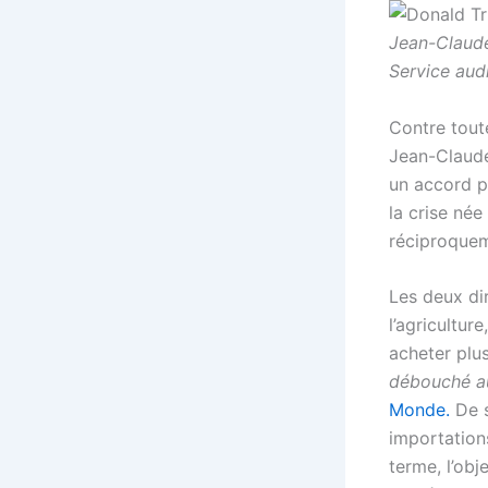
Jean-Claude
Service aud
Contre tout
Jean-Claude
un accord pr
la crise né
réciproquem
Les deux di
l’agricultur
acheter plu
débouché au
Monde.
De s
importation
terme, l’obj