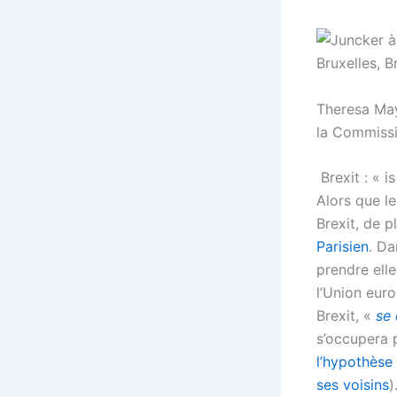
Theresa May
la Commiss
Brexit : « is
Alors que l
Brexit, de p
Parisien
. Da
prendre ell
l’Union eur
Brexit, «
se 
s’occupera p
l’hypothèse 
ses voisins
)