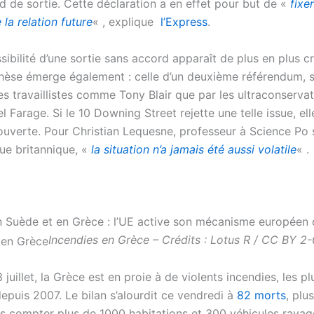
d de sortie. Cette déclaration a en effet pour but de «
fixe
 la relation future
« , explique
l’Express
.
ssibilité d’une sortie sans accord apparaît de plus en plus c
hèse émerge également : celle d’un deuxième référendum, 
es travaillistes comme Tony Blair que par les ultraconserva
Farage. Si le 10 Downing Street rejette une telle issue, ell
uverte. Pour Christian Lequesne, professeur à Science Po s
que britannique, «
la situation n’a jamais été aussi volatile
« .
n Suède et en Grèce : l’UE active son mécanisme européen d
Incendies en Grèce – Crédits : Lotus R / CC BY 2-
 juillet, la Grèce est en proie à de violents incendies, les pl
epuis 2007. Le bilan s’alourdit ce vendredi à
82 morts
, plu
ns compter plus de 1000 habitations et 300 véhicules ravag