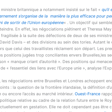
ministre britannique a notamment insisté sur le fait «
qu’il 
ernement s’organise de la manière la plus efficace pour pe
 de sortir de l’Union européenne
« . Un objectif qui sembl
atteindre. En effet, les négociations piétinent et Theresa Ma
 fragilisée à la suite des défections de deux de ses ministre
David Davis – et des divisions au sein des tories. Autant l
rs que celui des travaillistes réclament son départ. Les pr
es positions jugées trop conciliantes envers Bruxelles,les s
son « manque criant d’autorité ». Des positions qui menacer
e « l’essentiel des liens avec l’Europe unie », analyse l’Exp
e, les négociations entre Bruxelles et Londres achoppent en
nts : la question de la frontière irlandaise, la définition d’
n ou encore l’accès au marché intérieur.
Ouest-France
rappo
politique relative au cadre de la relation future entre le R
 actuellement en gestation. Elle ne doit cependant pas être