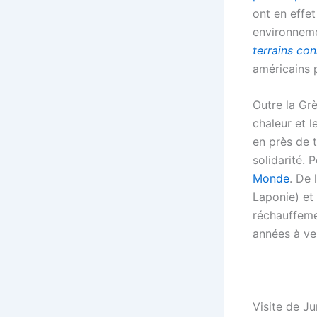
ont en effe
environneme
terrains con
américains p
Outre la Gr
chaleur et l
en près de 
solidarité. 
Monde
. De 
Laponie) et
réchauffemen
années à ven
Visite de Ju