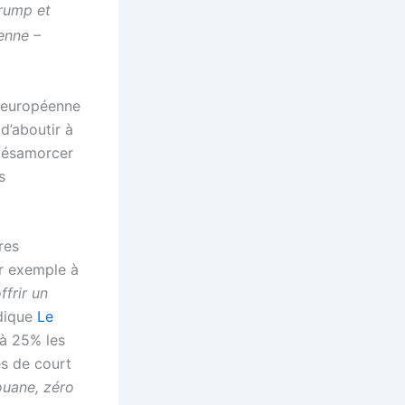
Trump et
enne –
n européenne
d’aboutir à
 désamorcer
s
res
ar exemple à
ffrir un
ndique
Le
à 25% les
es de court
ouane, zéro