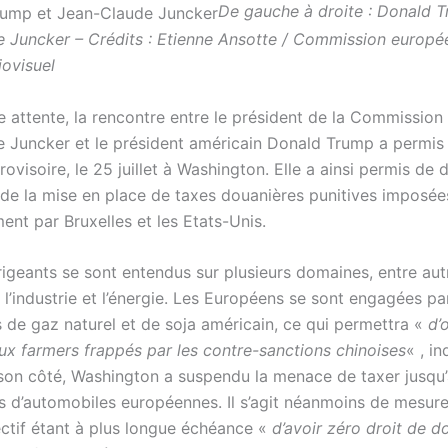
De gauche à droite : Donald 
 Juncker – Crédits : Etienne Ansotte / Commission europé
iovisuel
e attente, la rencontre entre le président de la Commissio
 Juncker et le président américain Donald Trump a permis 
ovisoire, le 25 juillet à Washington. Elle a ainsi permis de
e de la mise en place de taxes douanières punitives imposée
ent par Bruxelles et les Etats-Unis.
rigeants se sont entendus sur plusieurs domaines, entre aut
e, l’industrie et l’énergie. Les Européens se sont engagées p
s de gaz naturel et de soja américain, ce qui permettra «
d’o
x farmers frappés par les contre-sanctions chinoises
« , i
on côté, Washington a suspendu la menace de taxer jusqu’
s d’automobiles européennes. Il s’agit néanmoins de mesur
ectif étant à plus longue échéance «
d’avoir zéro droit de d