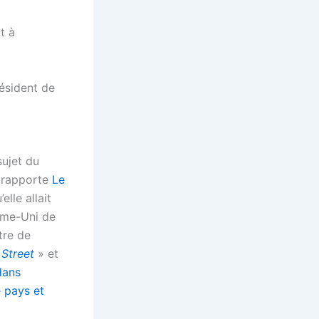
ésident de
sujet du
?, rapporte
Le
elle allait
ume-Uni de
tre de
 Street
» et
dans
e pays et