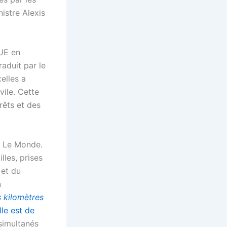
istre Alexis
’UE en
raduit par le
elles a
vile. Cette
rêts et des
e Le Monde.
les, prises
 et du
n
s kilomètres
lle est de
simultanés