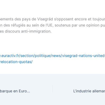
ements des pays de Visegrád s’opposent encore et toujour
on des réfugiés au sein de l’UE, soutenus par une opinion p
les discours anti-immigration.
.euractiv.fr/section/politique/news/visegrad-nations-united
elocation-quotas/
Steve Bannon débarque en Europe pour épauler les populistes