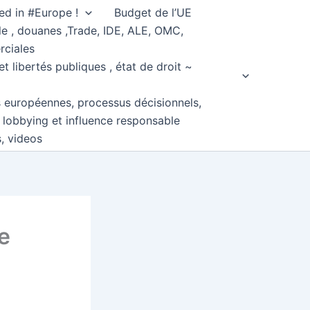
ed in #Europe !
Budget de l’UE
e , douanes ,Trade, IDE, ALE, OMC,
rciales
et libertés publiques , état de droit ~
s européennes, processus décisionnels,
, lobbying et influence responsable
s, videos
e