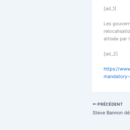
[ad_1]
Les gouvern
relocalisati
attisée par 
[ad_2]
https://www
mandatory-r
PRÉCÉDENT