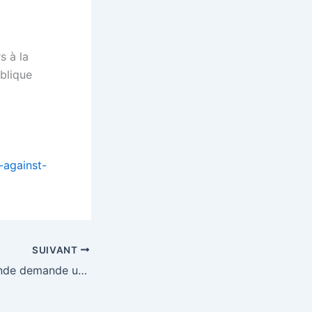
s à la
ublique
-against-
SUIVANT
L’industrie allemande demande une trève à Juncker et Trump