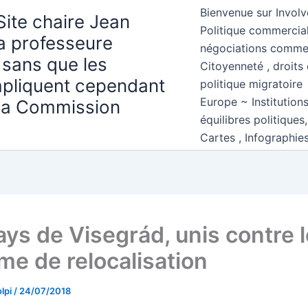
Bienvenue sur Involv
Site chaire Jean
Politique commercial
la professeure
négociations comme
 sans que les
Citoyenneté , droits 
mpliquent cependant
politique migratoire
Europe ~ Institution
 la Commission
équilibres politiques
Cartes , Infographie
ays de Visegrád, unis contre l
me de relocalisation
lpi
/
24/07/2018