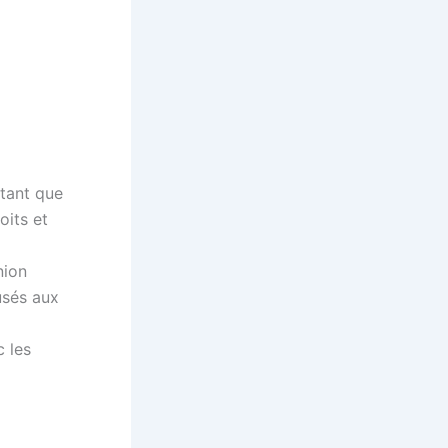
tant que
oits et
nion
usés aux
c les