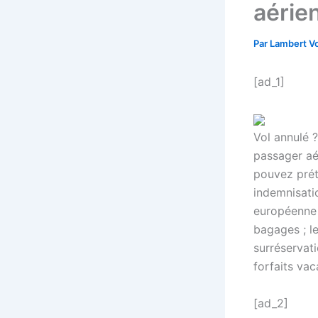
aérie
Par
Lambert Vo
[ad_1]
Vol annulé 
passager aé
pouvez prét
indemnisatio
européenne 
bagages ; le
surréservat
forfaits vac
[ad_2]