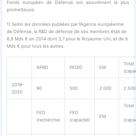
Fonds européen de Défense est assurément la plus
prometteuse.
1) Selon les données publiées par l’Agence européenne
de Défense, la R&D de défense de ses membres était de
8,8 Mds € en 2014 dont 3,7 pour le Royaume-Uni, et de 5
Mds € pour tous les autres.
Total
APRD
PEDID
EM
(capac
2019-
90
500
2 000
2 500
2020
Total
FED
FED
EM
(recherche)
(capacité)
(capac