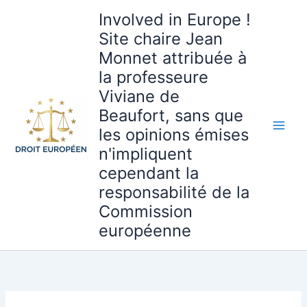
Aller
Involved in Europe !
au
Site chaire Jean
contenu
Monnet attribuée à
la professeure
Viviane de
Beaufort, sans que
les opinions émises
n'impliquent
cependant la
responsabilité de la
Commission
européenne