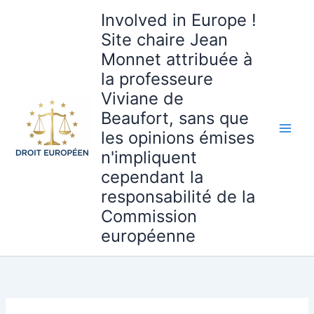
Aller
Involved in Europe !
au
Site chaire Jean
contenu
Monnet attribuée à
la professeure
Viviane de
Beaufort, sans que
les opinions émises
n'impliquent
cependant la
responsabilité de la
Commission
européenne