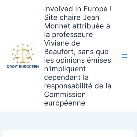
Aller
Involved in Europe !
au
Site chaire Jean
contenu
Monnet attribuée à
la professeure
Viviane de
Beaufort, sans que
les opinions émises
n'impliquent
cependant la
responsabilité de la
Commission
européenne