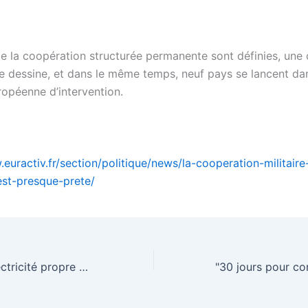
de la coopération structurée permanente sont définies, une
se dessine, et dans le même temps, neuf pays se lancent da
uropéenne d’intervention.
euractiv.fr/section/politique/news/la-cooperation-militaire
st-presque-prete/
Video : quelle électricité propre pour l’Europe de demain ?