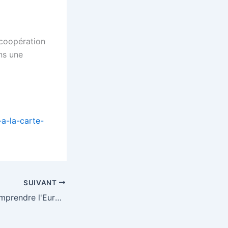
 coopération
ns une
-a-la-carte-
SUIVANT
"30 jours pour comprendre l'Europe" : La politique agricole commune (PAC) [n°14]