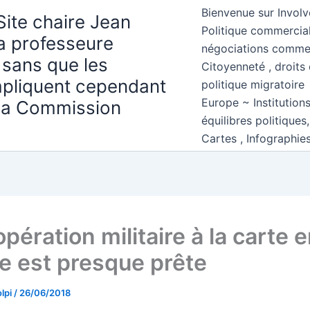
Bienvenue sur Involv
Site chaire Jean
Politique commercial
la professeure
négociations comme
 sans que les
Citoyenneté , droits 
mpliquent cependant
politique migratoire
Europe ~ Institution
 la Commission
équilibres politiques
Cartes , Infographie
pération militaire à la carte 
e est presque prête
lpi
/
26/06/2018