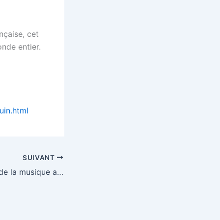
nçaise, cet
nde entier.
uin.html
SUIVANT
Comment la fête de la musique a conquis l'Europe