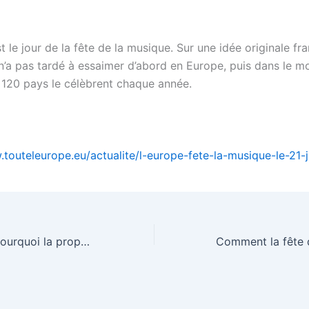
st le jour de la fête de la musique. Sur une idée originale fra
’a pas tardé à essaimer d’abord en Europe, puis dans le mo
, 120 pays le célèbrent chaque année.
.touteleurope.eu/actualite/l-europe-fete-la-musique-le-21-j
Droit d'auteur : pourquoi la proposition de directive européenne fait-elle débat ?