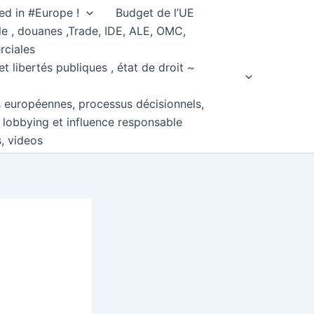
ed in #Europe !
Budget de l’UE
e , douanes ,Trade, IDE, ALE, OMC,
rciales
et libertés publiques , état de droit ~
s européennes, processus décisionnels,
, lobbying et influence responsable
s, videos