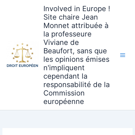
Aller
Involved in Europe !
au
Site chaire Jean
contenu
Monnet attribuée à
la professeure
Viviane de
Beaufort, sans que
les opinions émises
n'impliquent
cependant la
responsabilité de la
Commission
européenne