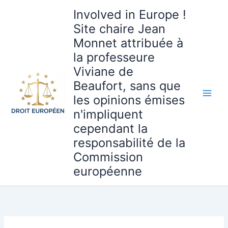
Aller
Involved in Europe !
au
Site chaire Jean
contenu
Monnet attribuée à
la professeure
Viviane de
Beaufort, sans que
les opinions émises
n'impliquent
cependant la
responsabilité de la
Commission
européenne