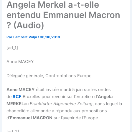
Angela Merkel a-t-elle
entendu Emmanuel Macron
? (Audio)
Par
Lambert Volpi
/
06/06/2018
[ad_1]
Anne MACEY
Déléguée générale, Confrontations Europe
Anne MACEY
était invitée mardi 5 juin sur les ondes
de
RCF
Bruxelles pour revenir sur l’e
ntretien d’
Angela
MERKEL
au
Frankfurter Allgemeine Zeitung
, dans lequel la
chancelière allemande a répondu aux propositions
d’
Emmanuel MACRON
sur l’avenir de l’Europe.
[ad_2]