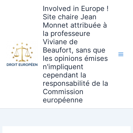
Aller
Involved in Europe !
au
Site chaire Jean
contenu
Monnet attribuée à
la professeure
Viviane de
Beaufort, sans que
les opinions émises
n'impliquent
cependant la
responsabilité de la
Commission
européenne