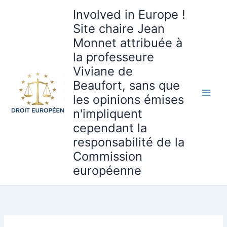
Aller
Involved in Europe !
au
Site chaire Jean
contenu
Monnet attribuée à
la professeure
Viviane de
Beaufort, sans que
les opinions émises
n'impliquent
cependant la
responsabilité de la
Commission
européenne