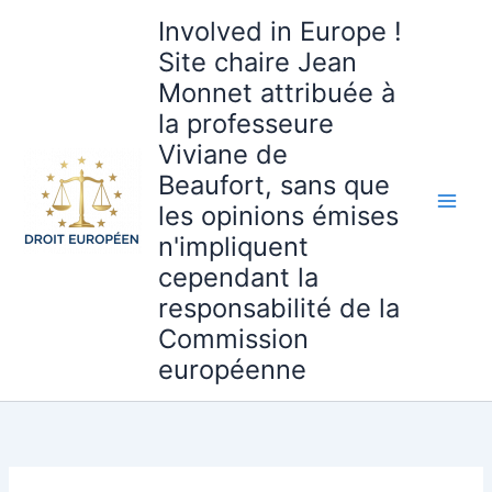
Aller
Involved in Europe !
au
Site chaire Jean
contenu
Monnet attribuée à
la professeure
Viviane de
Beaufort, sans que
les opinions émises
n'impliquent
cependant la
responsabilité de la
Commission
européenne