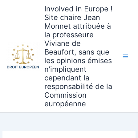
Aller
Involved in Europe !
au
Site chaire Jean
contenu
Monnet attribuée à
la professeure
Viviane de
Beaufort, sans que
les opinions émises
n'impliquent
cependant la
responsabilité de la
Commission
européenne