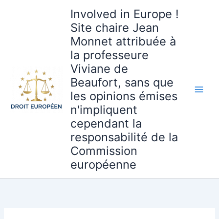
Aller
Involved in Europe !
au
Site chaire Jean
contenu
Monnet attribuée à
la professeure
Viviane de
Beaufort, sans que
les opinions émises
n'impliquent
cependant la
responsabilité de la
Commission
européenne