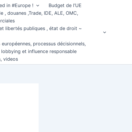
ed in #Europe !
Budget de l’UE
e , douanes ,Trade, IDE, ALE, OMC,
rciales
et libertés publiques , état de droit ~
s européennes, processus décisionnels,
, lobbying et influence responsable
s, videos