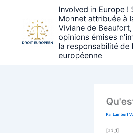
Aller
Involved in Europe ! 
au
Monnet attribuée à 
contenu
Viviane de Beaufort,
opinions émises n'i
la responsabilité de
européenne
Qu'est
Par
Lambert Vo
[ad_1]