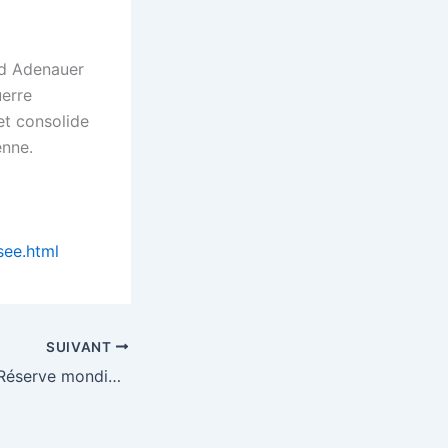
ad Adenauer
uerre
et consolide
enne.
see.html
SUIVANT
Le $ Monnaie de Réserve mondiale, quid du Yuan ou de l’Euro?