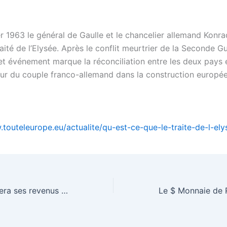
er 1963 le général de Gaulle et le chancelier allemand Konr
raité de l’Elysée. Après le conflit meurtrier de la Seconde G
et événement marque la réconciliation entre les deux pays 
eur du couple franco-allemand dans la construction europé
.touteleurope.eu/actualite/qu-est-ce-que-le-traite-de-l-ely
Facebook déclarera ses revenus en France – what about others?