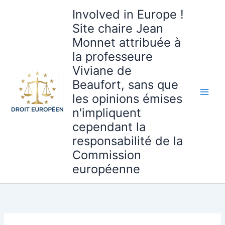
Aller
Involved in Europe !
au
Site chaire Jean
contenu
Monnet attribuée à
la professeure
Viviane de
Beaufort, sans que
les opinions émises
n'impliquent
cependant la
responsabilité de la
Commission
européenne