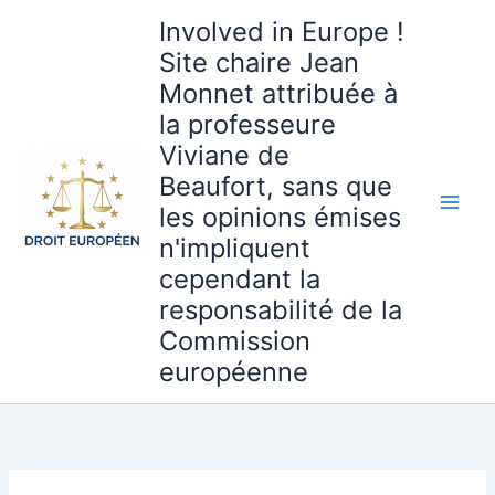
Aller
Involved in Europe !
au
Site chaire Jean
contenu
Monnet attribuée à
la professeure
Viviane de
Beaufort, sans que
les opinions émises
n'impliquent
cependant la
responsabilité de la
Commission
européenne