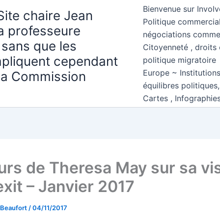
Bienvenue sur Involv
Site chaire Jean
Politique commercial
la professeure
négociations comme
 sans que les
Citoyenneté , droits 
mpliquent cependant
politique migratoire
Europe ~ Institution
 la Commission
équilibres politiques
Cartes , Infographie
urs de Theresa May sur sa vi
exit – Janvier 2017
 Beaufort
/
04/11/2017