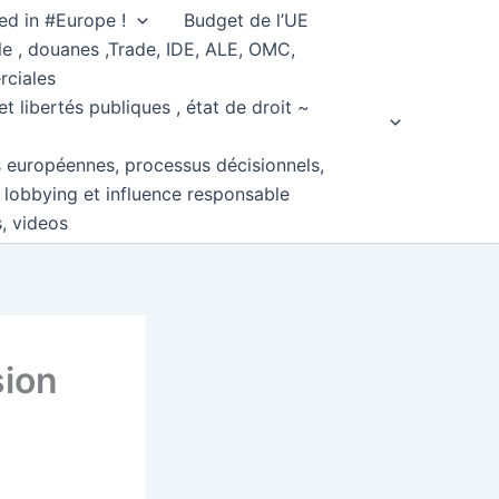
ed in #Europe !
Budget de l’UE
e , douanes ,Trade, IDE, ALE, OMC,
rciales
et libertés publiques , état de droit ~
s européennes, processus décisionnels,
, lobbying et influence responsable
s, videos
sion