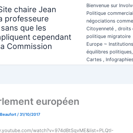
Bienvenue sur Involv
Site chaire Jean
Politique commercial
la professeure
négociations comme
 sans que les
Citoyenneté , droits 
mpliquent cependant
politique migratoire
Europe ~ Institution
 la Commission
équilibres politiques
Cartes , Infographie
rlement européen
 Beaufort
/
31/10/2017
w.youtube.com/watch?v=974dBtSqvME&list=PLQtI-