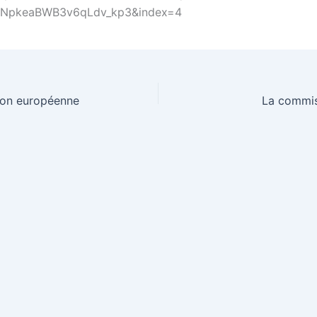
NpkeaBWB3v6qLdv_kp3&index=4
nion européenne
La commis