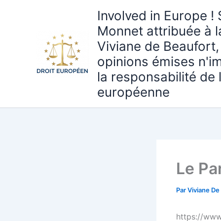
Aller
Involved in Europe ! 
au
Monnet attribuée à 
contenu
Viviane de Beaufort,
opinions émises n'i
la responsabilité de
européenne
Le Pa
Par
Viviane De
https://ww