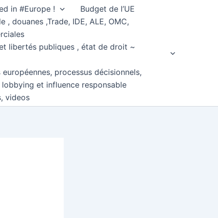
ed in #Europe !
Budget de l’UE
e , douanes ,Trade, IDE, ALE, OMC,
rciales
et libertés publiques , état de droit ~
s européennes, processus décisionnels,
, lobbying et influence responsable
s, videos