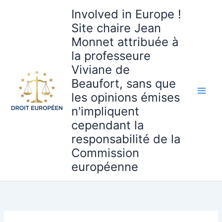
Aller
Involved in Europe !
au
Site chaire Jean
contenu
Monnet attribuée à
la professeure
Viviane de
Beaufort, sans que
les opinions émises
n'impliquent
cependant la
responsabilité de la
Commission
européenne