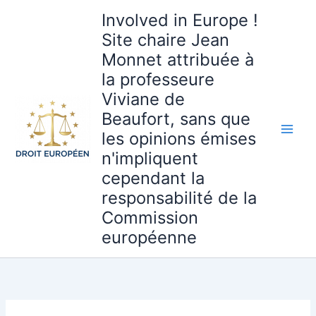
Aller
Involved in Europe !
au
Site chaire Jean
contenu
Monnet attribuée à
la professeure
Viviane de
Beaufort, sans que
les opinions émises
n'impliquent
cependant la
responsabilité de la
Commission
européenne