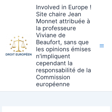
Aller
Involved in Europe !
au
Site chaire Jean
contenu
Monnet attribuée à
la professeure
Viviane de
Beaufort, sans que
les opinions émises
n'impliquent
cependant la
responsabilité de la
Commission
européenne