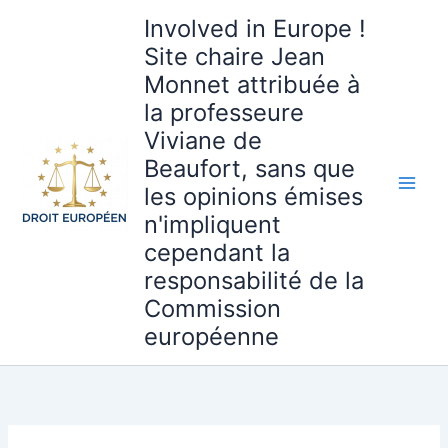
Aller
Involved in Europe !
au
Site chaire Jean
contenu
Monnet attribuée à
la professeure
Viviane de
Beaufort, sans que
les opinions émises
n'impliquent
cependant la
responsabilité de la
Commission
européenne