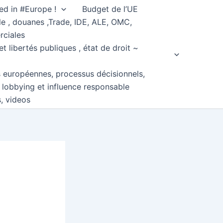
ed in #Europe !
Budget de l’UE
e , douanes ,Trade, IDE, ALE, OMC,
rciales
et libertés publiques , état de droit ~
s européennes, processus décisionnels,
, lobbying et influence responsable
s, videos