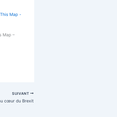
s Map –
SUIVANT
 au cœur du Brexit