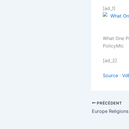
[ad_1]
What One P
PolicyMic
[ad_2]
Source
:
Vd
PRÉCÉDENT
Europe Religion