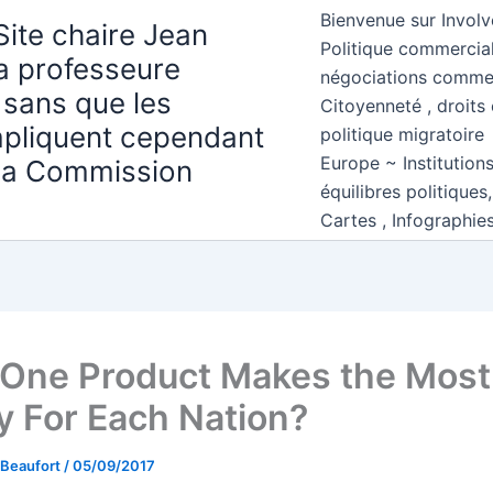
Bienvenue sur Involv
Site chaire Jean
Politique commercial
la professeure
négociations comme
 sans que les
Citoyenneté , droits 
mpliquent cependant
politique migratoire
Europe ~ Institution
 la Commission
équilibres politiques
Cartes , Infographie
One Product Makes the Most
 For Each Nation?
 Beaufort
/
05/09/2017