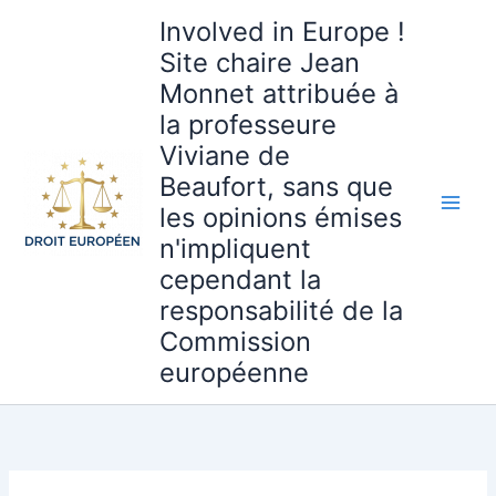
Aller
Involved in Europe !
au
Site chaire Jean
contenu
Monnet attribuée à
la professeure
Viviane de
Beaufort, sans que
les opinions émises
n'impliquent
cependant la
responsabilité de la
Commission
européenne