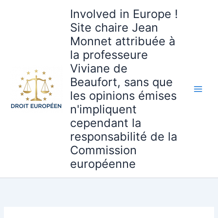
Aller
Involved in Europe !
au
Site chaire Jean
contenu
Monnet attribuée à
la professeure
Viviane de
Beaufort, sans que
les opinions émises
n'impliquent
cependant la
responsabilité de la
Commission
européenne