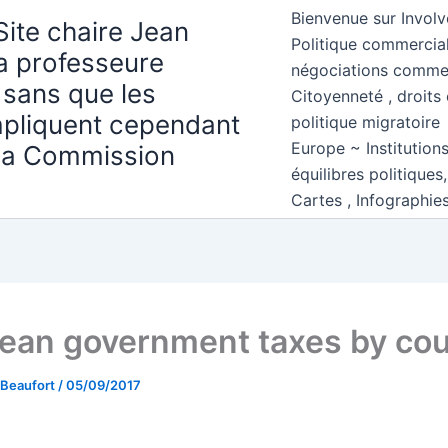
Bienvenue sur Involv
Site chaire Jean
Politique commercial
la professeure
négociations comme
 sans que les
Citoyenneté , droits 
mpliquent cependant
politique migratoire
Europe ~ Institution
 la Commission
équilibres politiques
Cartes , Infographie
ean government taxes by cou
 Beaufort
/
05/09/2017