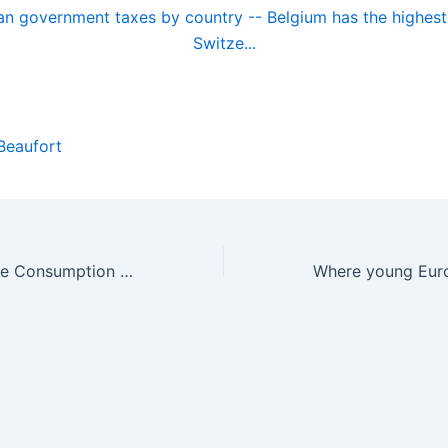
Beaufort
Average Cigarette Consumption per Capita in Europe