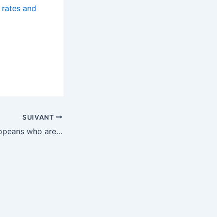
SUIVANT
Where young Europeans who aren’t working or in school are concentrated