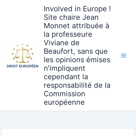
Aller
Involved in Europe !
au
Site chaire Jean
contenu
Monnet attribuée à
la professeure
Viviane de
Beaufort, sans que
les opinions émises
n'impliquent
cependant la
responsabilité de la
Commission
européenne