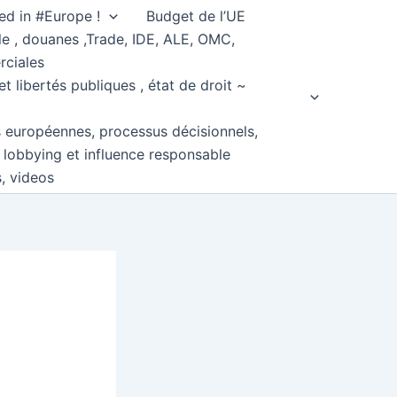
ed in #Europe !
Budget de l’UE
e , douanes ,Trade, IDE, ALE, OMC,
rciales
et libertés publiques , état de droit ~
s européennes, processus décisionnels,
, lobbying et influence responsable
s, videos