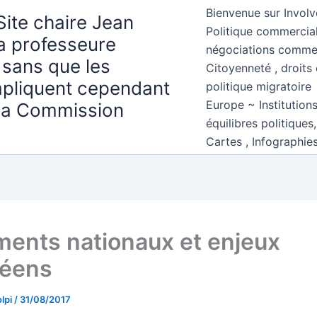
Bienvenue sur Involv
Site chaire Jean
Politique commercial
la professeure
négociations comme
 sans que les
Citoyenneté , droits 
mpliquent cependant
politique migratoire
Europe ~ Institution
 la Commission
équilibres politiques
Cartes , Infographie
ments nationaux et enjeux
péens
lpi
/
31/08/2017