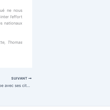
qué ne nous
ter l’effort
es nationaux
tte, Thomas
SUIVANT
Réconcilier l’Europe avec ses citoyens