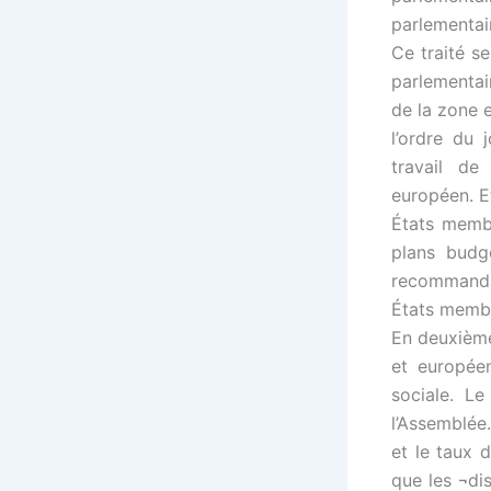
parlementai
Ce traité se
parlementai
de la zone 
l’ordre du
travail de
européen. E
États membr
plans budg
recommanda
États memb
En deuxième 
et europée
sociale. L
l’Assemblée.
et le taux 
que les ¬di