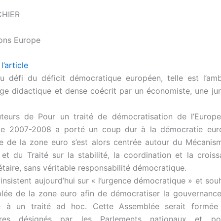
CHIER
ons Europe
l’article
 défi du déficit démocratique européen, telle est l’am
ge didactique et dense coécrit par un économiste, une jur
teurs de Pour un traité de démocratisation de l’Europe(
 de 2007-2008 a porté un coup dur à la démocratie eur
e de la zone euro s’est alors centrée autour du Mécanis
é et du Traité sur la stabilité, la coordination et la crois
taire, sans véritable responsabilité démocratique.
insistent aujourd’hui sur « l’urgence démocratique » et sou
lée de la zone euro afin de démocratiser la gouvernance
e à un traité ad hoc. Cette Assemblée serait formé
aires désignés par les Parlements nationaux et p