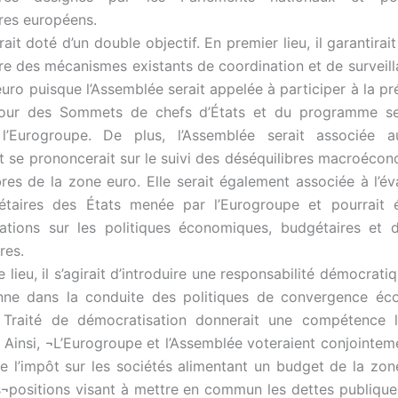
res européens.
rait doté d’un double objectif. En premier lieu, il garantirai
re des mécanismes existants de coordination et de surveill
euro puisque l’Assemblée serait appelée à participer à la pr
 jour des Sommets de chefs d’États et du programme se
 l’Eurogroupe. De plus, l’Assemblée serait associée 
t se prononcerait sur le suivi des déséquilibres macroéco
es de la zone euro. Elle serait également associée à l’év
étaires des États menée par l’Eurogroupe et pourrait 
tions sur les politiques économiques, budgétaires et d
res.
lieu, il s’agirait d’introduire une responsabilité démocrati
nne dans la conduite des politiques de convergence éc
e Traité de démocratisation donnerait une compétence lé
 Ainsi, ¬L’Eurogroupe et l’Assemblée voteraient conjointeme
de l’impôt sur les sociétés alimentant un budget de la zone
s¬positions visant à mettre en commun les dettes publiqu