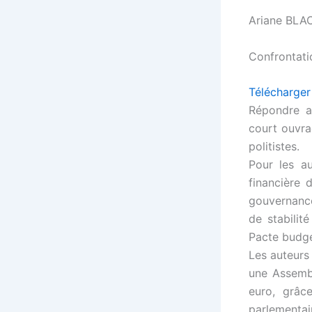
Ariane BLA
Confrontati
Télécharger 
Répondre au
court ouvra
politistes.
Pour les au
financière
gouvernanc
de stabilit
Pacte budgé
Les auteurs 
une Assemb
euro, grâc
parlement