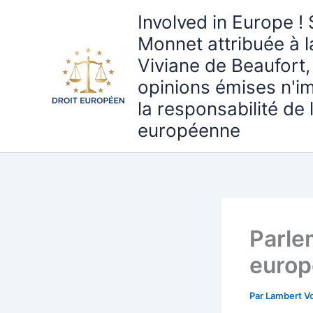
Aller
Involved in Europe ! 
au
Monnet attribuée à 
contenu
Viviane de Beaufort,
opinions émises n'i
la responsabilité de
européenne
Parle
euro
Par
Lambert Vo