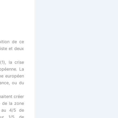
bition de ce
iste et deux
1), la crise
opéenne. La
me européen
sance, ou du
haitent créer
 de la zone
e au 4/5 de
our 1/5 de