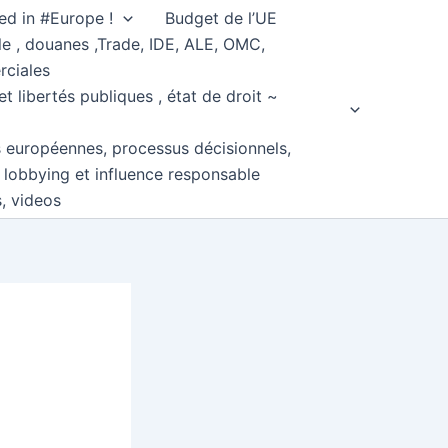
ed in #Europe !
Budget de l’UE
e , douanes ,Trade, IDE, ALE, OMC,
rciales
et libertés publiques , état de droit ~
s européennes, processus décisionnels,
, lobbying et influence responsable
s, videos