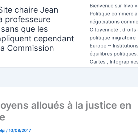
Bienvenue sur Involv
Site chaire Jean
Politique commercial
la professeure
négociations comme
 sans que les
Citoyenneté , droits 
mpliquent cependant
politique migratoire
Europe ~ Institution
 la Commission
équilibres politiques
Cartes , Infographie
oyens alloués à la justice en
e
lpi
/
10/08/2017