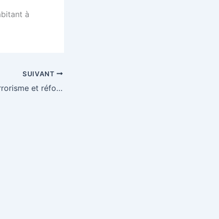
bitant à
SUIVANT
Lutte contre le terrorisme et réforme du code du travail en France – Joachim Bitterlich sur ARTE