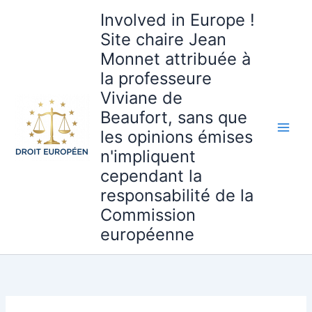
Aller
Involved in Europe !
au
Site chaire Jean
contenu
Monnet attribuée à
la professeure
Viviane de
Beaufort, sans que
les opinions émises
n'impliquent
cependant la
responsabilité de la
Commission
européenne