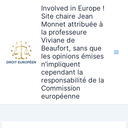
Aller
Involved in Europe !
au
Site chaire Jean
contenu
Monnet attribuée à
la professeure
Viviane de
Beaufort, sans que
les opinions émises
n'impliquent
cependant la
responsabilité de la
Commission
européenne