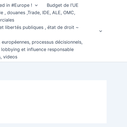
ed in #Europe !
Budget de l’UE
e , douanes ,Trade, IDE, ALE, OMC,
rciales
et libertés publiques , état de droit ~
s européennes, processus décisionnels,
, lobbying et influence responsable
s, videos