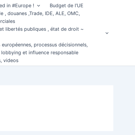
ed in #Europe !
Budget de l’UE
e , douanes ,Trade, IDE, ALE, OMC,
rciales
et libertés publiques , état de droit ~
s européennes, processus décisionnels,
, lobbying et influence responsable
s, videos