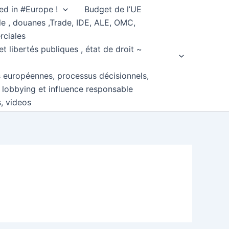
ed in #Europe !
Budget de l’UE
e , douanes ,Trade, IDE, ALE, OMC,
rciales
et libertés publiques , état de droit ~
s européennes, processus décisionnels,
, lobbying et influence responsable
s, videos