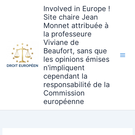
Aller
Involved in Europe !
au
Site chaire Jean
contenu
Monnet attribuée à
la professeure
Viviane de
Beaufort, sans que
les opinions émises
n'impliquent
cependant la
responsabilité de la
Commission
européenne