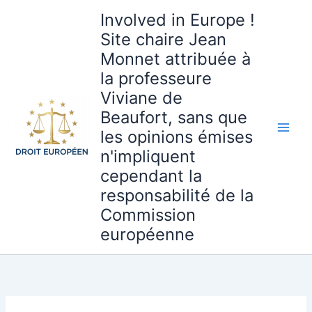
Aller
Involved in Europe !
au
Site chaire Jean
contenu
Monnet attribuée à
la professeure
Viviane de
Beaufort, sans que
les opinions émises
n'impliquent
cependant la
responsabilité de la
Commission
européenne