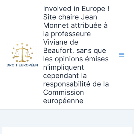
Aller
Involved in Europe !
au
Site chaire Jean
contenu
Monnet attribuée à
la professeure
Viviane de
Beaufort, sans que
les opinions émises
n'impliquent
cependant la
responsabilité de la
Commission
européenne