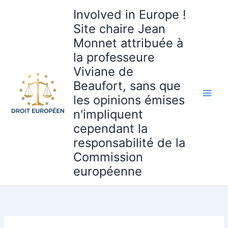
Aller
Involved in Europe !
au
Site chaire Jean
contenu
Monnet attribuée à
la professeure
Viviane de
Beaufort, sans que
les opinions émises
n'impliquent
cependant la
responsabilité de la
Commission
européenne