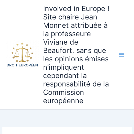
Aller
Involved in Europe !
au
Site chaire Jean
contenu
Monnet attribuée à
la professeure
Viviane de
Beaufort, sans que
les opinions émises
n'impliquent
cependant la
responsabilité de la
Commission
européenne