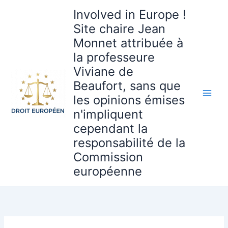
Aller
Involved in Europe !
au
Site chaire Jean
contenu
Monnet attribuée à
la professeure
Viviane de
Beaufort, sans que
les opinions émises
n'impliquent
cependant la
responsabilité de la
Commission
européenne