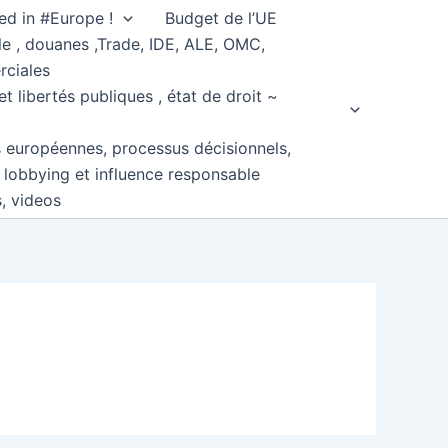
ed in #Europe !
Budget de l’UE
e , douanes ,Trade, IDE, ALE, OMC,
rciales
et libertés publiques , état de droit ~
s européennes, processus décisionnels,
, lobbying et influence responsable
s, videos