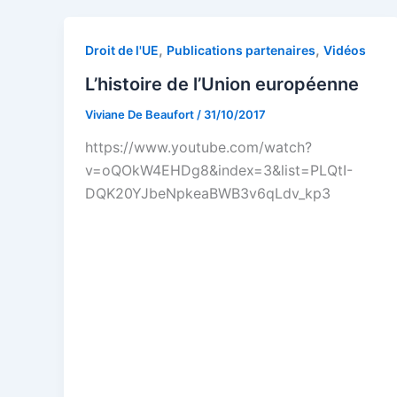
,
,
Droit de l'UE
Publications partenaires
Vidéos
L’histoire de l’Union européenne
Viviane De Beaufort
/
31/10/2017
https://www.youtube.com/watch?
v=oQOkW4EHDg8&index=3&list=PLQtI-
DQK20YJbeNpkeaBWB3v6qLdv_kp3