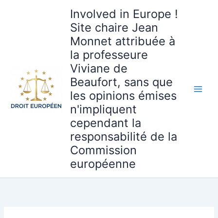
Aller
Involved in Europe !
au
Site chaire Jean
contenu
Monnet attribuée à
la professeure
Viviane de
Beaufort, sans que
les opinions émises
n'impliquent
cependant la
responsabilité de la
Commission
européenne