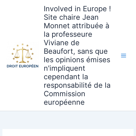
Aller
Involved in Europe !
au
Site chaire Jean
contenu
Monnet attribuée à
la professeure
Viviane de
Beaufort, sans que
les opinions émises
n'impliquent
cependant la
responsabilité de la
Commission
européenne